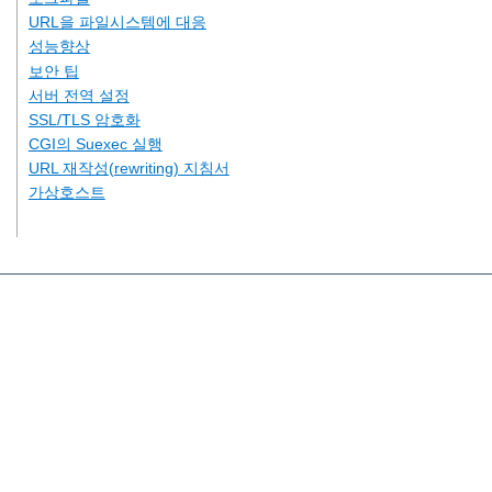
URL을 파일시스템에 대응
성능향상
보안 팁
서버 전역 설정
SSL/TLS 암호화
CGI의 Suexec 실행
URL 재작성(rewriting) 지침서
가상호스트