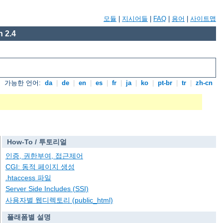
모듈
|
지시어들
|
FAQ
|
용어
|
사이트맵
 2.4
가능한 언어:
da
|
de
|
en
|
es
|
fr
|
ja
|
ko
|
pt-br
|
tr
|
zh-cn
How-To / 투토리얼
인증, 권한부여, 접근제어
CGI: 동적 페이지 생성
.htaccess 파일
Server Side Includes (SSI)
사용자별 웹디렉토리 (public_html)
플래폼별 설명